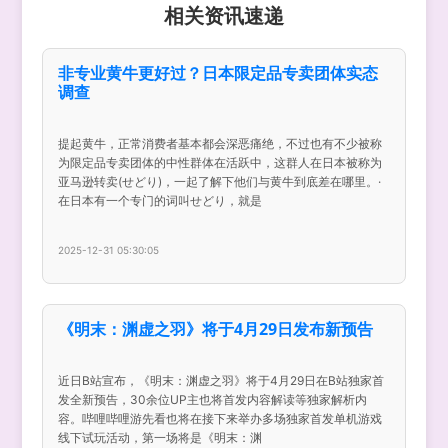
相关资讯速递
非专业黄牛更好过？日本限定品专卖团体实态
调查
提起黄牛，正常消费者基本都会深恶痛绝，不过也有不少被称
为限定品专卖团体的中性群体在活跃中，这群人在日本被称为
亚马逊转卖(せどり)，一起了解下他们与黄牛到底差在哪里。·
在日本有一个专门的词叫せどり，就是
2025-12-31 05:30:05
《明末：渊虚之羽》将于4月29日发布新预告
近日B站宣布，《明末：渊虚之羽》将于4月29日在B站独家首
发全新预告，30余位UP主也将首发内容解读等独家解析内
容。哔哩哔哩游先看也将在接下来举办多场独家首发单机游戏
线下试玩活动，第一场将是《明末：渊