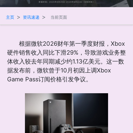
>
>
主页
资讯速递
当前页面
根据微软2026财年第一季度财报，Xbox
硬件销售收入同比下滑29%，导致游戏业务整
体收入较去年同期减少约1.13亿美元。这一数
据发布前，微软曾于10月初因上调Xbox
Game Pass订阅价格引发争议。