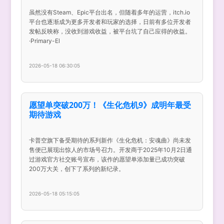
虽然没有Steam、Epic平台出名，但随着多年的运营，itch.io
平台也逐渐成为更多开发者和玩家的选择，日前有多位开发者
发帖反映称，没收到游戏收益，被平台坑了自己应得的收益。
·Primary-El
2026-05-18 06:30:05
愿望单突破200万！《生化危机9》成明年最受
期待游戏
卡普空旗下备受期待的系列新作《生化危机：安魂曲》尚未发
售便已展现出惊人的市场号召力。开发商于2025年10月2日通
过游戏官方社交账号宣布，该作的愿望单添加量已成功突破
200万大关，创下了系列的新纪录。
2026-05-18 05:15:05