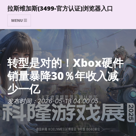
拉斯维加斯(3499-官方认证)浏览器入口
MENU
转型是对的！Xbox硬件
销量暴降30％年收入减
少一亿
发布时间：2026-05-18 04:00:05