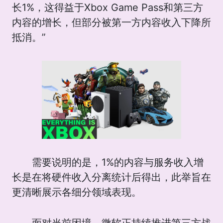
长1%，这得益于Xbox Game Pass和第三方
内容的增长，但部分被第一方内容收入下降所
抵消。”
需要说明的是，1%的内容与服务收入增
长是在将硬件收入分离统计后得出，此举旨在
更清晰展示各细分领域表现。