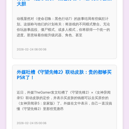
大胆
动视显然对《使命召唤：黑色行动7》的故事结局有些疯狂计
划。这据称与他们的计划有关：将游戏的不同模式整合。无论
你玩故事战役、僵尸模式、或多人模式，你将获得一个统一的
进度。那意味着你能升级武器、角色、甚至
2026-02-24 06:00:06
外媒吐槽《守望先锋2》联动皮肤：贵的都够买
P5R了！
近日，外媒TheGamer发文吐槽了《守望先锋2》×《女神异闻
录5》联动皮肤的定价，并表示买皮肤的钱都可以去买原价的
《女神异闻录5：皇家版》了。外媒在文中表示，自己一直没搞
懂《守望先锋2》里那些荒唐昂
2026-02-24 05:00:06