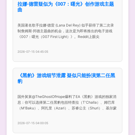
拉娜·德雷疑似为《007：曙光》创作游戏主题
曲
美国著名歌手拉娜·德雷 (Lana Del Rey) 似乎获得了第二次录
制詹姆斯·邦德主题曲的机会，这次是为即将推出的电子游戏
《007：曙光（007 First Light）》。Reddit上眼尖
2026-07-15 04:45:05
《黑豹》游戏细节泄露 疑似只能扮演第二任黑
豹
国外舅舅@TheGhostOfHope爆料了EA《黑豹》游戏的独家消
息：你可以选择第二任黑豹包括特查拉（T'Challa）、姆巴库
（M'Baku）、阿扎里（Azari）、苏睿公主（Shuri）、基尔蒙
2026-07-15 04:00:05