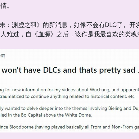
事情。
于《明末：渊虚之羽》的新消息，好像不会有DLC了。
人难过，自《血源》之后，该作是我最喜欢的类魂