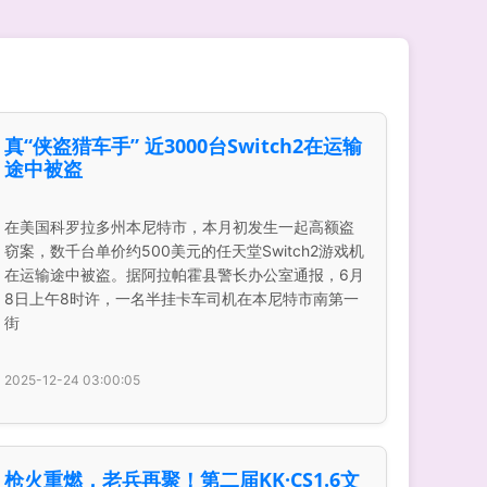
真“侠盗猎车手” 近3000台Switch2在运输
途中被盗
在美国科罗拉多州本尼特市，本月初发生一起高额盗
窃案，数千台单价约500美元的任天堂Switch2游戏机
在运输途中被盗。据阿拉帕霍县警长办公室通报，6月
8日上午8时许，一名半挂卡车司机在本尼特市南第一
街
2025-12-24 03:00:05
枪火重燃，老兵再聚！第二届KK·CS1.6文