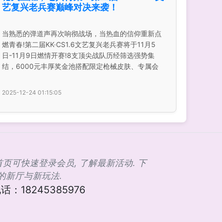
艺复兴老兵赛巅峰对决来袭！​
当熟悉的弹道声再次响彻战场，当热血的信仰重新点
燃青春!第二届KK·CS1.6文艺复兴老兵赛将于11月5
日-11月9日燃情开赛!8支顶尖战队历经筛选强势集
结，6000元丰厚奖金池搭配限定枪械皮肤、专属会
2025-12-24 01:15:05
首页可快速登录会员, 了解最新活动. 下
大的新厅与新玩法.
：18245385976