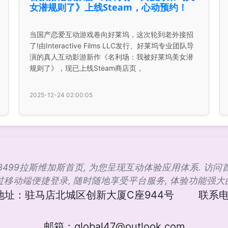
女潜规则了》上线Steam，心动预约！
当国产恋爱互动游戏卷向好莱坞，这次轮到老外接招
了!由Interactive Films LLC发行、好莱坞专业团队导
演的真人互动影游新作《名利场：我被好莱坞美女潜
规则了》，现已上线Steam商店页，
2025-12-24 02:00:05
c✅3499拉斯维加斯首页, 为您呈现互动体验应用体系. 访问
通过移动端便捷登录, 随时随地享受平台服务, 体验功能强
地址：驻马店北城区创新大厦C座944号
联系电话
邮箱：global47@outlook.com