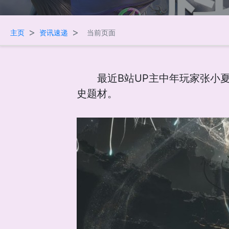
>
>
主页
资讯速递
当前页面
最近B站UP主中年玩家张小
史题材。