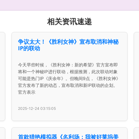
相关资讯速递
争议太大！《胜利女神》宣布取消和神秘
IP的联动
今天早些时候，《胜利女神：新的希望》官方宣布即
将和一个神秘IP进行联动，根据推测，此次联动对象
可能是热门IP《庆余年》。但晚间9点，《胜利女神》
官方发布了新的动态，宣布取消和新IP联动的企划。
官方表示
2025-12-24 03:15:05
首款猎艳模拟器《名利场：我被好莱坞美