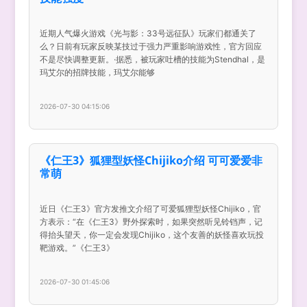
近期人气爆火游戏《光与影：33号远征队》玩家们都通关了
么？日前有玩家反映某技过于强力严重影响游戏性，官方回应
不是尽快调整更新。·据悉，被玩家吐槽的技能为Stendhal，是
玛艾尔的招牌技能，玛艾尔能够
2026-07-30 04:15:06
《仁王3》狐狸型妖怪Chijiko介绍 可可爱爱非
常萌
近日《仁王3》官方发推文介绍了可爱狐狸型妖怪Chijiko，官
方表示：“在《仁王3》野外探索时，如果突然听见铃铛声，记
得抬头望天，你一定会发现Chijiko，这个友善的妖怪喜欢玩投
靶游戏。”《仁王3》
2026-07-30 01:45:06