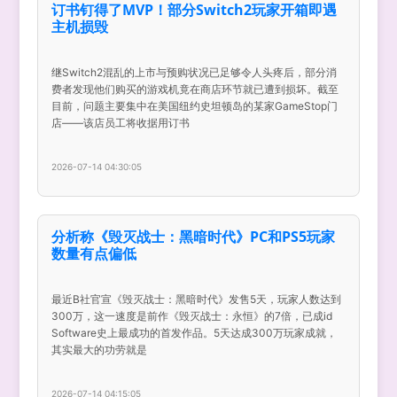
订书钉得了MVP！部分Switch2玩家开箱即遇
主机损毁
继Switch2混乱的上市与预购状况已足够令人头疼后，部分消
费者发现他们购买的游戏机竟在商店环节就已遭到损坏。截至
目前，问题主要集中在美国纽约史坦顿岛的某家GameStop门
店——该店员工将收据用订书
2026-07-14 04:30:05
分析称《毁灭战士：黑暗时代》PC和PS5玩家
数量有点偏低
最近B社官宣《毁灭战士：黑暗时代》发售5天，玩家人数达到
300万，这一速度是前作《毁灭战士：永恒》的7倍，已成id
Software史上最成功的首发作品。5天达成300万玩家成就，
其实最大的功劳就是
2026-07-14 04:15:05