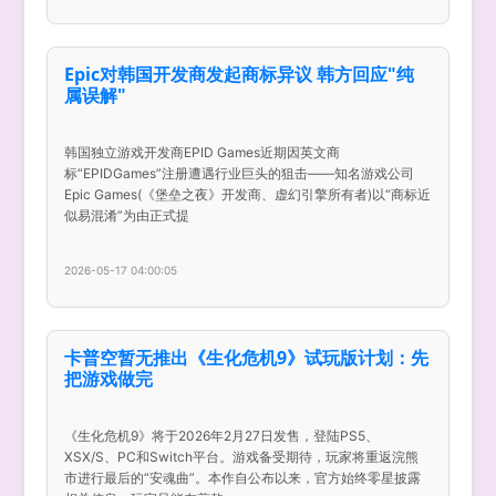
Epic对韩国开发商发起商标异议 韩方回应"纯
属误解"
韩国独立游戏开发商EPID Games近期因英文商
标“EPIDGames”注册遭遇行业巨头的狙击——知名游戏公司
Epic Games(《堡垒之夜》开发商、虚幻引擎所有者)以“商标近
似易混淆”为由正式提
2026-05-17 04:00:05
卡普空暂无推出《生化危机9》试玩版计划：先
把游戏做完
《生化危机9》将于2026年2月27日发售，登陆PS5、
XSX/S、PC和Switch平台。游戏备受期待，玩家将重返浣熊
市进行最后的“安魂曲”。本作自公布以来，官方始终零星披露