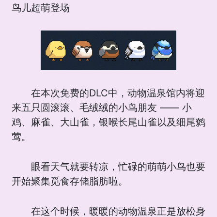
鸟儿超萌登场
在本次免费的DLC中，动物温泉馆内将迎
来五只圆滚滚、毛绒绒的小鸟朋友 —— 小
鸡、麻雀、大山雀，银喉长尾山雀以及细尾鹩
莺。
眼看天气就要转凉，忙碌的萌萌小鸟也要
开始聚集觅食存储脂肪啦。
在这个时候，暖暖的动物温泉正是放松身