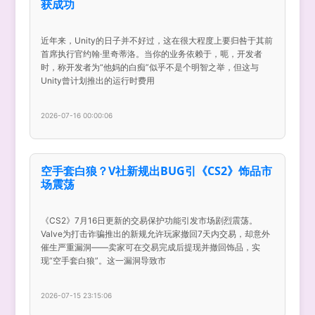
获成功
近年来，Unity的日子并不好过，这在很大程度上要归咎于其前
首席执行官约翰·里奇蒂洛。当你的业务依赖于，呃，开发者
时，称开发者为“他妈的白痴”似乎不是个明智之举，但这与
Unity曾计划推出的运行时费用
2026-07-16 00:00:06
空手套白狼？V社新规出BUG引《CS2》饰品市
场震荡
《CS2》7月16日更新的交易保护功能引发市场剧烈震荡。
Valve为打击诈骗推出的新规允许玩家撤回7天内交易，却意外
催生严重漏洞——卖家可在交易完成后提现并撤回饰品，实
现“空手套白狼”。这一漏洞导致市
2026-07-15 23:15:06