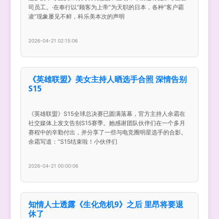
司员工。·在奉行以“顾客为上帝”为天职的日本，各种“客户霸
凌”现象屡见不鲜，科乐美本次的声明
2026-04-21 02:15:06
《英雄联盟》美女主持人晒选手合照 深情告别
S15
《英雄联盟》S15全球总决赛已圆满落幕，官方主持人余霜在
社交媒体上发文告别S15赛季。她感谢团队伙伴们在一个多月
赛程中的辛勤付出，并分享了一些与电竞圈明星选手的合影。
余霜写道：“S15结束啦！小伙伴们
2026-04-21 00:00:06
知情人士透露《生化危机9》之后 里昂将要退
休了