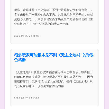
里昂・肯尼迪是《生化危机》系列中最具标志性的角色之一，
多年来粉丝们一直对他念念不忘。从生化系列早期开始，他就
是核心人物之一。虽然卡普空尚未确认里昂是否会出现在《生
化危机9》中，但一位可靠的知情人士声称
2026-04-20 23:45:06
很多玩家可能根本见不到《无主之地4》的珍珠
色武器
《无主之地4》的兰迪·皮奇福德在近期采访中表示，即将推出
的珍珠色稀有度武器，部分玩家甚至可能根本见不到——因为
要获得它们，玩家得“付出极大的努力”。任何《无主之地》系
列老玩家都知道，该系列每部作品的精
2026-04-20 23:15:06