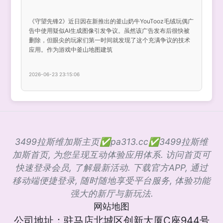
《守望先锋2》近日因在新推出的釜山奶牛YouTooz毛绒玩偶广
告中使用疑似AI生成图像引发争议。虽然该广告发布后很快被
删除，但眼尖的玩家们第一时间就发现了这个充满争议的技术
应用。作为游戏中釜山地图建筑
2026-06-23 23:15:06
3499拉斯维加斯主页✅pa313.cc✅3499拉斯维
加斯首页, 为您呈现互动体验应用体系. 访问首页可
快速登录会员, 了解最新活动. 下载官方APP, 通过
移动端便捷登录, 随时随地享受平台服务, 体验功能
强大的新厅与新玩法.
网站地图
公司地址：驻马店北城区创新大厦C座944号