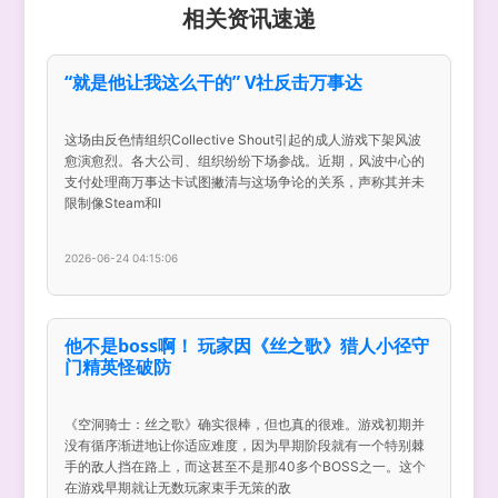
相关资讯速递
“就是他让我这么干的” V社反击万事达
这场由反色情组织Collective Shout引起的成人游戏下架风波
愈演愈烈。各大公司、组织纷纷下场参战。近期，风波中心的
支付处理商万事达卡试图撇清与这场争论的关系，声称其并未
限制像Steam和I
2026-06-24 04:15:06
他不是boss啊！ 玩家因《丝之歌》猎人小径守
门精英怪破防
《空洞骑士：丝之歌》确实很棒，但也真的很难。游戏初期并
没有循序渐进地让你适应难度，因为早期阶段就有一个特别棘
手的敌人挡在路上，而这甚至不是那40多个BOSS之一。这个
在游戏早期就让无数玩家束手无策的敌