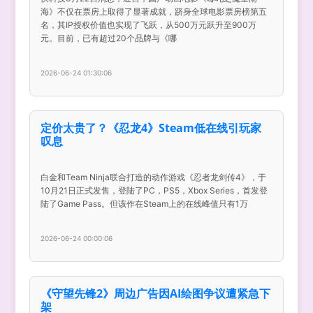
海》不仅在票房上取得了显著成就，跻身全球电影票房榜第五
名，其IP授权价值也实现了飞跃，从500万元跃升至900万
元。目前，已有超过20个品牌与《哪
2026-06-24 01:30:06
定价太贵了？《忍龙4》Steam低在线引玩家
叹息
白金和Team Ninja联合打造的动作游戏《忍者龙剑传4》，于
10月21日正式发售，登陆了PC，PS5，Xbox Series，首发登
陆了Game Pass。但该作在Steam上的在线峰值只有1万
2026-06-24 00:00:06
《守望先锋2》周边广告因AI绘图争议遭紧急下
架