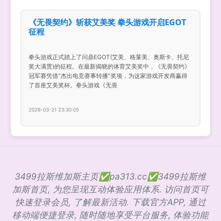
《无畏契约》斩获艾美奖 拳头游戏开启EGOT
征程
拳头游戏正式踏上了问鼎EGOT(艾美、格莱美、奥斯卡、托尼
奖大满贯)的征程。在最新揭晓的体育艾美奖中，《无畏契约》
冠军赛凭借“杰出电竞赛事转播”奖项，为这家游戏开发商赢得
了首座艾美奖杯。拳头游戏《无畏
2026-03-21 23:30:05
3499拉斯维加斯主页✅pa313.cc✅3499拉斯维
加斯首页, 为您呈现互动体验应用体系. 访问首页可
快速登录会员, 了解最新活动. 下载官方APP, 通过
移动端便捷登录, 随时随地享受平台服务, 体验功能