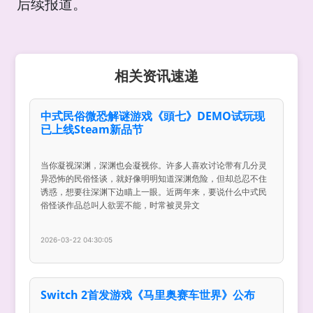
后续报道。
相关资讯速递
中式民俗微恐解谜游戏《頭七》DEMO试玩现
已上线Steam新品节
当你凝视深渊，深渊也会凝视你。许多人喜欢讨论带有几分灵
异恐怖的民俗怪谈，就好像明明知道深渊危险，但却总忍不住
诱惑，想要往深渊下边瞄上一眼。近两年来，要说什么中式民
俗怪谈作品总叫人欲罢不能，时常被灵异文
2026-03-22 04:30:05
Switch 2首发游戏《马里奥赛车世界》公布