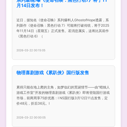
月14日发布！
近日，据知名《使命召唤》系列爆料人GhostofHope透露，系
列新作《使命召唤：黑色行动 7》可能将打破传统，将于2025
年11月14日（星期五）正式发售。若消息属实，这将比其前作
《黑色行动 6》（
2026-03-22 00:15:05
物理喜剧游戏《累趴侠》国行版发售
累得只能在地上爬的主角，如梦似幻的荒诞情节——由“蜡烛人
游戏工作室”开发的物理喜剧游戏《累趴侠》即将登陆国行游戏
市场，前两周享75折优惠：l NS国行版3月12日11点发售，定
价48元，折后36元。l
2026-03-22 00:00:05