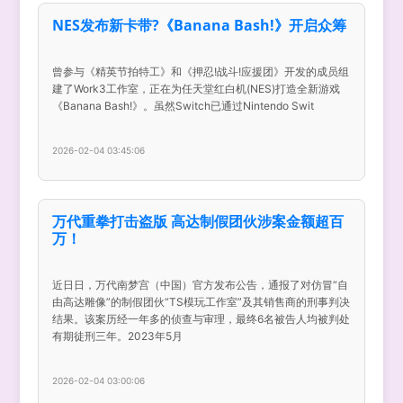
NES发布新卡带?《Banana Bash!》开启众筹
曾参与《精英节拍特工》和《押忍!战斗!应援团》开发的成员组
建了Work3工作室，正在为任天堂红白机(NES)打造全新游戏
《Banana Bash!》。虽然Switch已通过Nintendo Swit
2026-02-04 03:45:06
万代重拳打击盗版 高达制假团伙涉案金额超百
万！
近日日，万代南梦宫（中国）官方发布公告，通报了对仿冒“自
由高达雕像”的制假团伙“TS模玩工作室”及其销售商的刑事判决
结果。该案历经一年多的侦查与审理，最终6名被告人均被判处
有期徒刑三年。2023年5月
2026-02-04 03:00:06