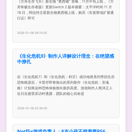
《方舟生存飞升》新生物 “奥西顿” 首曝，11月中旬上线，《方
舟终极生存者版》更新Switch 2 版本摘要：太平洋时间 11 月
18 日，阿拉特主星新生物奥西顿上线，购买《失落禁域扩展通
行证》即可
2026-01-06 04:15:05
《生化危机9》制作人详解设计理念：在绝望感
中挣扎
在《生化危机7》和《生化危机：村庄》成功地将系列带回生存
恐怖根源后，卡普空即将推出的系列新作《生化危机：安魂
曲》计划将这种恐怖体验推向新的高度。游戏制作人熊泽正人
近日在接受采访时透露，团队的核心目标是
2026-01-06 02:30:05
Netflix游戏负责人：8岁小孩不想着要PS6