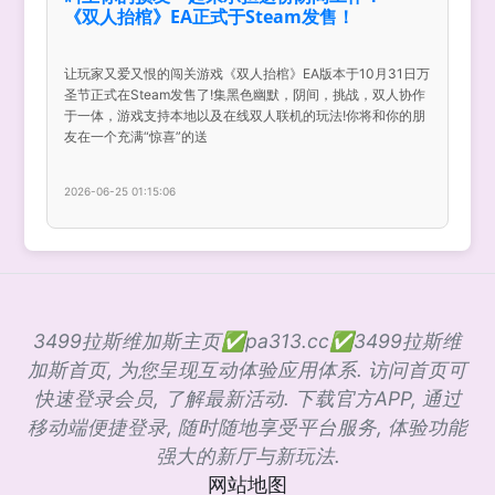
《双人抬棺》EA正式于Steam发售！
让玩家又爱又恨的闯关游戏《双人抬棺》EA版本于10月31日万
圣节正式在Steam发售了!集黑色幽默，阴间，挑战，双人协作
于一体，游戏支持本地以及在线双人联机的玩法!你将和你的朋
友在一个充满“惊喜”的送
2026-06-25 01:15:06
3499拉斯维加斯主页✅pa313.cc✅3499拉斯维
加斯首页, 为您呈现互动体验应用体系. 访问首页可
快速登录会员, 了解最新活动. 下载官方APP, 通过
移动端便捷登录, 随时随地享受平台服务, 体验功能
强大的新厅与新玩法.
网站地图