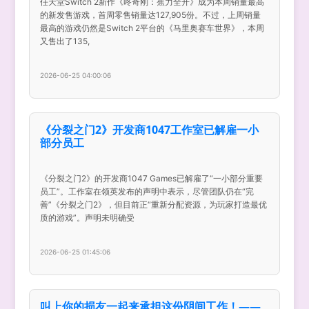
任天堂Switch 2新作《咚奇刚：蕉力全开》成为本周销量最高
的新发售游戏，首周零售销量达127,905份。不过，上周销量
最高的游戏仍然是Switch 2平台的《马里奥赛车世界》，本周
又售出了135,
2026-06-25 04:00:06
《分裂之门2》开发商1047工作室已解雇一小
部分员工
《分裂之门2》的开发商1047 Games已解雇了“一小部分重要
员工”。工作室在领英发布的声明中表示，尽管团队仍在“完
善”《分裂之门2》，但目前正“重新分配资源，为玩家打造最优
质的游戏”。声明未明确受
2026-06-25 01:45:06
叫上你的损友一起来承担这份阴间工作！——