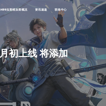
3499拉斯维加斯概况
资讯速递
联络中心
月初上线 将添加