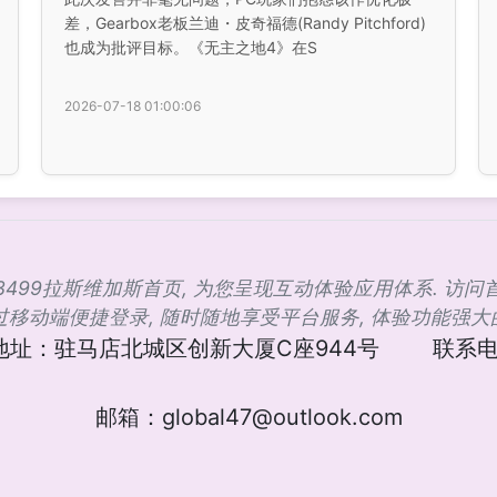
差，Gearbox老板兰迪・皮奇福德(Randy Pitchford)
也成为批评目标。《无主之地4》在S
2026-07-18 01:00:06
c✅3499拉斯维加斯首页, 为您呈现互动体验应用体系. 访问
通过移动端便捷登录, 随时随地享受平台服务, 体验功能强
地址：驻马店北城区创新大厦C座944号
联系电话
邮箱：global47@outlook.com