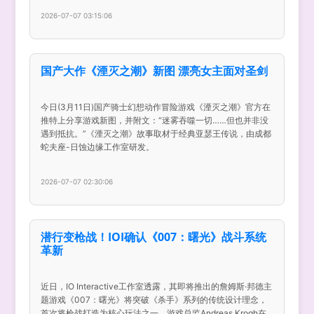
2026-07-07 03:15:06
国产大作《湮灭之潮》新图 漂亮女主面对圣剑
今日(3月11日)国产骑士幻想动作冒险游戏《湮灭之潮》官方在
推特上分享游戏新图，并附文：“迷雾吞噬一切……但也并非没
遇到抵抗。”《湮灭之潮》故事取材于经典亚瑟王传说，由成都
蛇夫座-日蚀边缘工作室研发。
2026-07-07 02:30:06
潜行变枪战！IOI确认《007：曙光》战斗系统
革新
近日，IO Interactive工作室透露，其即将推出的詹姆斯·邦德主
题游戏《007：曙光》将突破《杀手》系列的传统设计理念，
首次将枪战打造为核心玩法之一。游戏总监Andreas Krogh在