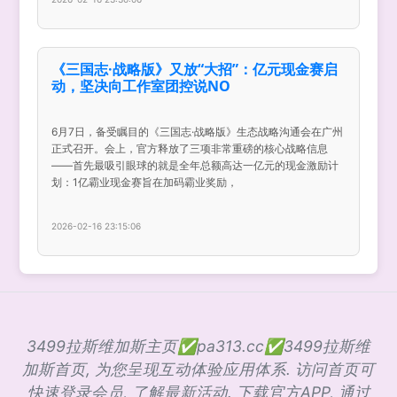
《三国志·战略版》又放“大招”：亿元现金赛启
动，坚决向工作室团控说NO
6月7日，备受瞩目的《三国志·战略版》生态战略沟通会在广州
正式召开。会上，官方释放了三项非常重磅的核心战略信息
——首先最吸引眼球的就是全年总额高达一亿元的现金激励计
划：1亿霸业现金赛旨在加码霸业奖励，
2026-02-16 23:15:06
3499拉斯维加斯主页✅pa313.cc✅3499拉斯维
加斯首页, 为您呈现互动体验应用体系. 访问首页可
快速登录会员, 了解最新活动. 下载官方APP, 通过