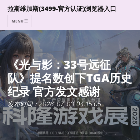
拉斯维加斯(3499-官方认证)浏览器入口
MENU
《光与影：33号远征
队》提名数创下TGA历史
纪录 官方发文感谢
发布时间：2026-07-03 04:15:05