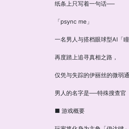
纸条上只写着一句话──
「psync me」
一名男人与搭档眼球型AI「
再度踏上追寻真相之路，
仅凭与失踪的伊丽丝的微弱
男人的名字是──特殊搜查官
■ 游戏概要
玩家将化身为主角「伊达键」