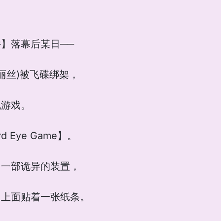
】落幕后某日──
伊丽丝)被飞碟绑架，
脱游戏。
 Eye Game】。
了一部诡异的装置，
，上面贴着一张纸条。