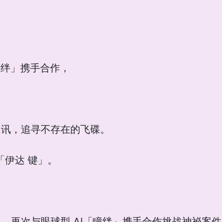
瞳绊」携手合作，
通讯，追寻不存在的飞碟。
「伊达 键」。
，再次与眼球型 AI「瞳绊」携手合作挑战神祕案