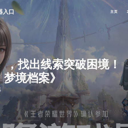
览器入口
主页
」，找出线索突破困境！ 
AI：梦境档案》
5