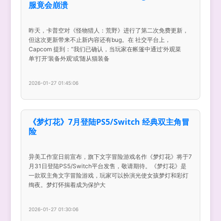
服竟会崩溃
昨天，卡普空对《怪物猎人：荒野》进行了第二次免费更新，
但这次更新带来不止新内容还有bug。在 社交平台上，
Capcom 提到：“我们已确认，当玩家在帐篷中通过‘外观菜
单’打开‘装备外观’或‘随从猫装备
2026-01-27 01:45:06
《梦灯花》7月登陆PS5/Switch 经典双主角冒
险
异美工作室日前宣布，旗下文字冒险游戏名作《梦灯花》将于7
月31日登陆PS5/Switch平台发售，敬请期待。《梦灯花》是
一款双主角文字冒险游戏，玩家可以扮演光使女孩梦灯和彩灯
绚夜。梦灯怀揣着成为保护大
2026-01-27 01:30:06