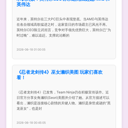
英伟达
近年来，英特尔在三大PC巨头中表现垫底。当AMD与英伟达
在各自领域高歌猛进之时，这家昔日的市场霸主已风光不再。
英特尔CEO陈立武坦言，竞争对手领先优势巨大，英特尔已“为
时过晚”，难以追赶。支撑此论断的
2026-06-18 01:00:05
《忍者龙剑传4》巫女濑织美图 玩家们喜欢
看！
《忍者龙剑传4》已发售，Team Ninja仍在积极宣传该作。近
日官方分享女角濑织(Seori)美图并介绍了她。从官方描述可以
看出，濑织是连接核心剧情的关键人物。濑织是身世成谜的“黑
龙巫女”，也是封
2026-06-18 00:45:05