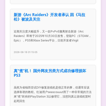
新游《Arc Raiders》开发者承认 因《马拉
松》被波及关注
近期关注度大幅提升，又一款PvPvE撤离射击新游《Arc
Raiders》即将于2025年10月30日发售，登陆PC（STEAM，
Epic），PS5和Xbox Series平台，日前开发者Virgil
2026-06-18 01:15:05
真“煮”机！ 国外网友另类方式成功修理损坏
PS3
虽然为省钱而尝试DIY修复游戏机是很正常的事，但通常应该
选择靠谱的教程。红迪用户seascouuut用了一种非常规的方法
来"煮"坏掉的PlayStation 3以修理它，没想到真让游戏机暂时
起死回生