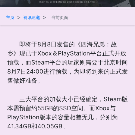
>
>
主页
资讯速递
当前页面
即将于8月8日发售的《四海兄弟：故
乡》现已于Xbox＆PlayStation平台正式开放
预载，而Steam平台的玩家则需要于北京时间
8月7日24:00进行预载，为即将到来的正式发
售做好准备。
三大平台的加载大小已经确定，Steam版
本需预留约55GB的SSD空间。而Xbox与
PlayStation版本的容量相差无几，分别为
41.34GB和40.05GB。