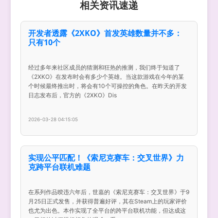
相关资讯速递
开发者透露《2XKO》首发英雄数量并不多：
只有10个
经过多年来社区成员的猜测和狂热的推测，我们终于知道了
《2XKO》在发布时会有多少个英雄。当这款游戏在今年的某
个时候最终推出时，将会有10个可操控的角色。在昨天的开发
日志发布后，官方的《2XKO》Dis
2026-03-28 04:15:05
实现公平匹配！《索尼克赛车：交叉世界》力
克跨平台联机难题
在系列作品暌违六年后，世嘉的《索尼克赛车：交叉世界》于9
月25日正式发售，并获得普遍好评，其在Steam上的玩家评价
也尤为出色。本作实现了全平台的跨平台联机功能，但达成这