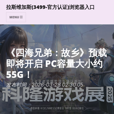
拉斯维加斯(3499-官方认证)浏览器入口
MENU
《四海兄弟：故乡》预载
即将开启 PC容量大小约
55G！
发布时间：2026-03-28 02:30:05