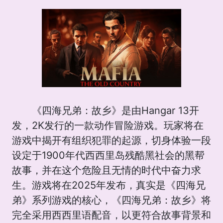
《四海兄弟：故乡》是由Hangar 13开
发，2K发行的一款动作冒险游戏。玩家将在
游戏中揭开有组织犯罪的起源，切身体验一段
设定于1900年代西西里岛残酷黑社会的黑帮
故事，并在这个危险且无情的时代中奋力求
生。游戏将在2025年发布，真实是《四海兄
弟》系列游戏的核心，《四海兄弟：故乡》将
完全采用西西里语配音，以更符合故事背景和