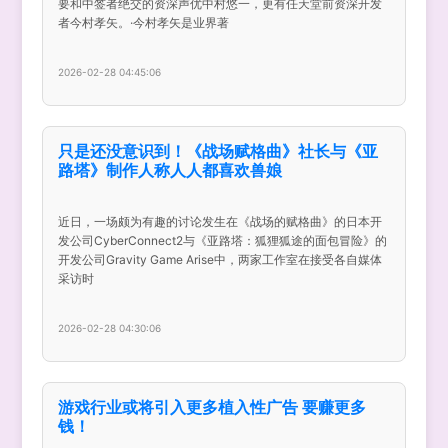
要和中签者绝交的资深声优中村悠一，更有任天堂前资深开发
者今村孝矢。·今村孝矢是业界著
2026-02-28 04:45:06
只是还没意识到！《战场赋格曲》社长与《亚
路塔》制作人称人人都喜欢兽娘
近日，一场颇为有趣的讨论发生在《战场的赋格曲》的日本开
发公司CyberConnect2与《亚路塔：狐狸狐途的面包冒险》的
开发公司Gravity Game Arise中，两家工作室在接受各自媒体
采访时
2026-02-28 04:30:06
游戏行业或将引入更多植入性广告 要赚更多
钱！