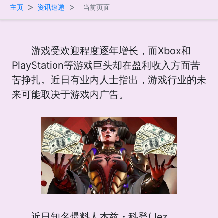
>
>
主页
资讯速递
当前页面
游戏受欢迎程度逐年增长，而Xbox和
PlayStation等游戏巨头却在盈利收入方面苦
苦挣扎。近日有业内人士指出，游戏行业的未
来可能取决于游戏内广告。
近日知名爆料人杰兹・科登(Jez