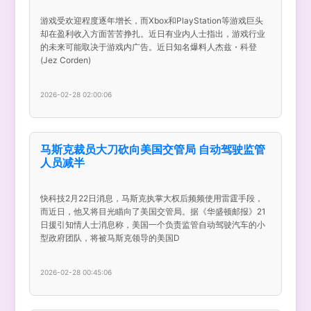
游戏受欢迎程度逐年增长，而Xbox和PlayStation等游戏巨头
却在盈利收入方面苦苦挣扎。近日有业内人士指出，游戏行业
的未来可能取决于游戏内广告。近日知名爆料人杰兹・科登
(Jez Corden)
2026-02-28 02:00:06
马斯克裁员大刀砍向美国交管局 自动驾驶监管
人员减半
快科技2月22日消息，马斯克执掌大权后频频使用雷霆手段，
而近日，他又将目光瞄向了美国交管局。据《华盛顿邮报》21
日援引知情人士消息称，美国一个负责监管自动驾驶汽车的小
型政府团队，将被马斯克领导的美国D
2026-02-28 00:45:06