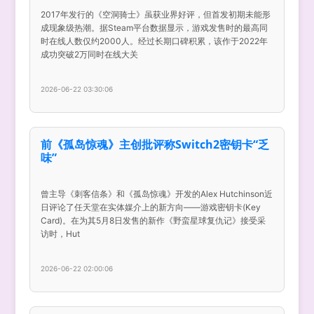
2017年发行的《空洞骑士》虽获业界好评，但首发初期未能形
成现象级热潮。据Steam平台数据显示，游戏发售时的最高同
时在线人数仅约2000人。经过长期口碑积累，该作于2022年
成功突破2万同时在线大关
2026-06-22 03:30:06
前《孤岛惊魂》主创批评称Switch2密钥卡“乏
味”
曾主导《刺客信条》和《孤岛惊魂》开发的Alex Hutchinson近
日评论了任天堂在实体媒介上的新方向——游戏密钥卡(Key
Card)。在为其5月8日发售的新作《野蛮星球复仇记》接受采
访时，Hut
2026-06-22 02:00:06