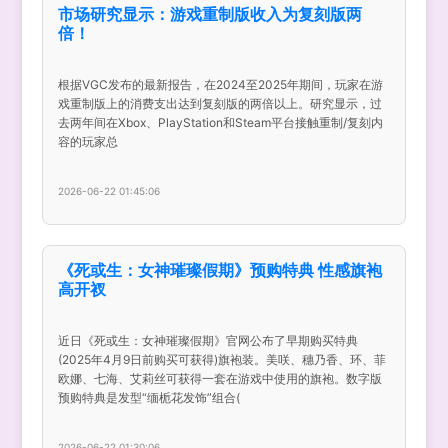
市场研究显示：游戏重制版收入为复刻版两
倍！
根据VGC发布的最新报告，在2024至2025年期间，玩家在游
戏重制版上的消费支出达到复刻版的两倍以上。研究显示，过
去两年间在Xbox、PlayStation和Steam平台接触重制/复刻内
容的玩家总
2026-06-22 01:45:06
《死或生：女神璀璨假期》预购特典 性感旗袍
高开衩
近日《死或生：女神璀璨假期》官网公布了早期购买特典
(2025年4月9日前购买可获得)旗袍装。美咲、穗乃香、环、菲
欧娜、七海、艾莉丝可获得一套在游戏中使用的旗袍。数字版
预购特典是发型“缅栀花发饰”组合(
2026-06-22 01:30:06