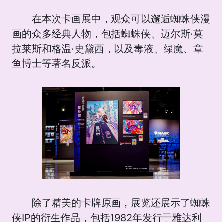
在本次卡画展中，观众可以邂逅蜘蛛侠漫
画的众多经典人物，包括蜘蛛侠、迈尔斯·莫
拉莱斯和格温·史黛西，以及毒液、绿魔、章
鱼博士等著名反派。
除了精美的卡牌原画，展览还展示了蜘蛛
侠IP的衍生作品，包括1982年发行于雅达利