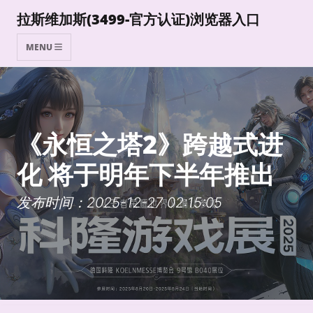
拉斯维加斯(3499-官方认证)浏览器入口
MENU
《永恒之塔2》跨越式进
化 将于明年下半年推出
发布时间：2025-12-27 02:15:05