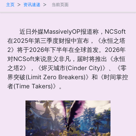
>
>
主页
资讯速递
当前页面
近日外媒MassivelyOP报道称，NCSoft
在2025年第三季度财报中宣布，《永恒之塔
2》将于2026年下半年在全球首发。2026年
对NCSoft来说意义非凡，届时将推出《永恒
之塔2》，《烬灭城市(Cinder City)》、《零
界突破(Limit Zero Breakers)》和《时间掌控
者(Time Takers)》。