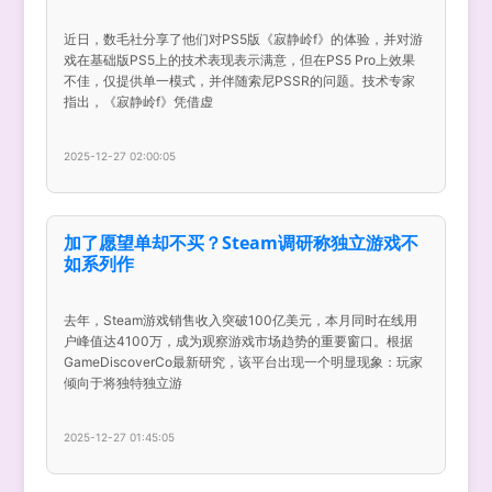
近日，数毛社分享了他们对PS5版《寂静岭f》的体验，并对游
戏在基础版PS5上的技术表现表示满意，但在PS5 Pro上效果
不佳，仅提供单一模式，并伴随索尼PSSR的问题。技术专家
指出，《寂静岭f》凭借虚
2025-12-27 02:00:05
加了愿望单却不买？Steam调研称独立游戏不
如系列作
去年，Steam游戏销售收入突破100亿美元，本月同时在线用
户峰值达4100万，成为观察游戏市场趋势的重要窗口。根据
GameDiscoverCo最新研究，该平台出现一个明显现象：玩家
倾向于将独特独立游
2025-12-27 01:45:05